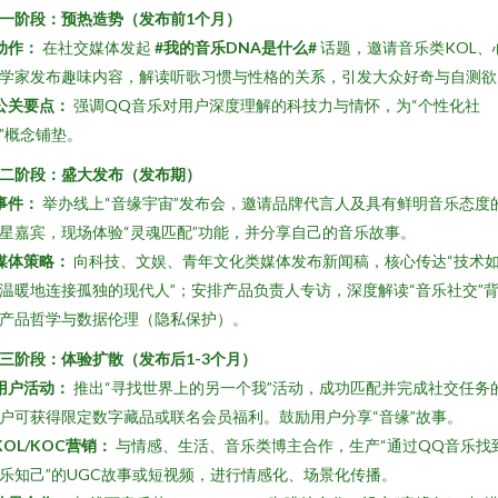
一阶段：预热造势（发布前1个月）
动作：
在社交媒体发起
#我的音乐DNA是什么#
话题，邀请音乐类KOL、
学家发布趣味内容，解读听歌习惯与性格的关系，引发大众好奇与自测欲
公关要点：
强调QQ音乐对用户深度理解的科技力与情怀，为“个性化社
”概念铺垫。
二阶段：盛大发布（发布期）
事件：
举办线上“音缘宇宙”发布会，邀请品牌代言人及具有鲜明音乐态度
星嘉宾，现场体验“灵魂匹配”功能，并分享自己的音乐故事。
媒体策略：
向科技、文娱、青年文化类媒体发布新闻稿，核心传达“技术
温暖地连接孤独的现代人”；安排产品负责人专访，深度解读“音乐社交”
产品哲学与数据伦理（隐私保护）。
三阶段：体验扩散（发布后1-3个月）
用户活动：
推出“寻找世界上的另一个我”活动，成功匹配并完成社交任务
户可获得限定数字藏品或联名会员福利。鼓励用户分享“音缘”故事。
KOL/KOC营销：
与情感、生活、音乐类博主合作，生产“通过QQ音乐找
乐知己”的UGC故事或短视频，进行情感化、场景化传播。