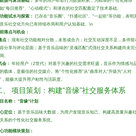
数据与算法基础：
多年的用户听歌行为数据积累，为精准的个性化推荐
如“每日推荐”、“心动模式”）和潜在的社交匹配奠定了技术基础。
功能试水与探索：
已存在“音乐圈”、“扑通社区”、“一起听”等功能，表明
音乐社交化方向已有持续布局和用户认知基础。\n
前痛点与机会：
痛点：
现有社交功能相对分散，未形成合力；社交互动深度不足，多停留
容分享与评论层面；基于音乐品味的“灵魂匹配”式强社交关系构建尚未完
局。
机会：
年轻用户（Z世代）对基于兴趣的社交需求旺盛，音乐作为情感与
的载体，是极佳的社交媒介。将“个性化推荐”从“曲库对人”升级为“人对
”，能极大提升用户粘性与活跃度。
二、 项目策划：构建“音缘”社交服务体系
目名称：
“音缘”计划
心定位：
基于音乐品味大数据，为用户发现音乐知己、构建高质量兴趣
关系的个性化社交服务系统。
心功能模块策划：