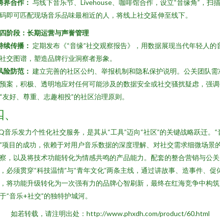
跨界合作：
与线下音乐节、Livehouse、咖啡馆合作，设立“音缘角”，扫
码即可匹配现场音乐品味最相近的人，将线上社交延伸至线下。
四阶段：长期运营与声誉管理
持续传播：
定期发布《“音缘”社交观察报告》，用数据展现当代年轻人的
社交图谱，塑造品牌行业洞察者形象。
风险防范：
建立完善的社区公约、举报机制和隐私保护说明。公关团队需
预案，积极、透明地应对任何可能涉及的数据安全或社交骚扰疑虑，强调
“友好、尊重、志趣相投”的社区治理原则。
四、
Q音乐发力个性化社交服务，是其从“工具”迈向“社区”的关键战略跃迁。“
”项目的成功，依赖于对用户音乐数据的深度理解、对社交需求细微场景
察，以及将技术功能转化为情感共鸣的产品能力。配套的整合营销与公关
，必须贯穿“科技温情”与“青年文化”两条主线，通过讲故事、造事件、促
，将功能升级转化为一次强有力的品牌心智刷新，最终在红海竞争中构筑
于“音乐+社交”的独特护城河。
如若转载，请注明出处：http://www.phxdh.com/product/60.html