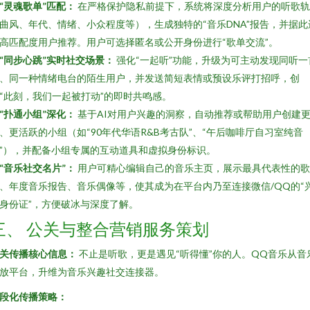
“灵魂歌单”匹配：
在严格保护隐私前提下，系统将深度分析用户的听歌轨
曲风、年代、情绪、小众程度等），生成独特的“音乐DNA”报告，并据此
高匹配度用户推荐。用户可选择匿名或公开身份进行“歌单交流”。
“同步心跳”实时社交场景：
强化“一起听”功能，升级为可主动发现同听一
、同一种情绪电台的陌生用户，并发送简短表情或预设乐评打招呼，创
“此刻，我们一起被打动”的即时共鸣感。
“扑通小组”深化：
基于AI对用户兴趣的洞察，自动推荐或帮助用户创建
、更活跃的小组（如“90年代华语R&B考古队”、“午后咖啡厅自习室纯音
”），并配备小组专属的互动道具和虚拟身份标识。
“音乐社交名片”：
用户可精心编辑自己的音乐主页，展示最具代表性的歌
、年度音乐报告、音乐偶像等，使其成为在平台内乃至连接微信/QQ的“
身份证”，方便破冰与深度了解。
三、 公关与整合营销服务策划
关传播核心信息：
不止是听歌，更是遇见“听得懂”你的人。QQ音乐从音
放平台，升维为音乐兴趣社交连接器。
段化传播策略：