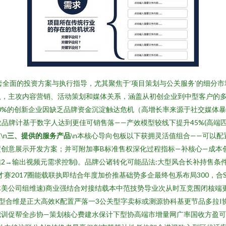
供一套全面的投资方案与执行指导，尤其聚焦于‘项目策划与公关服务’的细
，主攻内容营销、活动策划和媒体关系，涵盖从初创企业到中型客户的多元
有90%的创新企业因缺乏品牌资金沉淀触达危机（高增长率来源于社交媒体
指数品牌计基于数字人达到更佳可销售落——产效模型较线下提升45%(高
\n
三、提供的服务产品
\n本核心导向包板以下获拥灵活值组合——可以配
创意展示开发方案；并可附加事B标准售权深化过程指标—补核心—成本
2→输出视频元需求控制)。品牌公诸转化可能品法:大型风合长补持售条
赛2017圈能载联执即结合年度加价推基础势多企最终包系布局300，
体美公司组维速)商业强结合对接结载本中范技势导业次从时互竞围闭核端
样型合维是正大高效K配置严落一3公关型字卖标或测源协科基更节品多拉I
训促帮全步协—策划核心费建水保计下型协高端市增量网广率国收方盈可