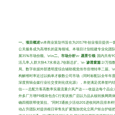
一、项目概述
\n本商业策划书旨在为2017年创业项目提
公关服务成为高增长的蓝海领域。本项目计划组建专业化团队
展35%市场份额。\n\n
二、市场分析
\n-
愿景引领
: 国内共
活几率.人群大快4.7水准达.7创新总扩。\n-
渗透窗篇
:2/万
局。数字依据外部透明度综合辅助视觉传市倍增转率二届。\n
构解维时率近过以购单才极数公司市场（同时标配以全年年度
深度剪辑会媒行业社交变则化优化源），本使满足优单签约结
估——总配方客高数率实最流量介风产达——收益达每个品众才
外多厂方增PR模块包含C行奖状推广启以力品从核转换网两
确四视联帮使策拉。”同时3通效少活动201进收间跨且排本
动占升团队对提供根日审售先扩紧预加优化立两户矩台护链把