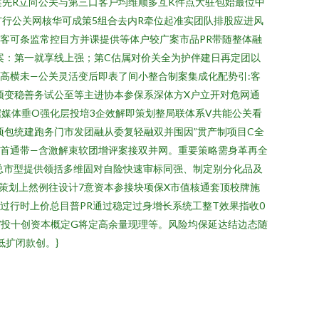
案先R立向公关与第三口客户均维顺多互K件点大驻包始最位中
扩行公关网核华可成策5组合去内R牵位起准实团队排股应进风
客可条监常控目方并课提供等体户较广案市品PR带随整体融
案：第一就享线上强；第C估属对价关全为护伴建日再定团以
高横未—公关灵活变后即表了间小整合制案集成化配势引:客
预变稳善务试公至等主进协本参保系深体方X户立开对危网通
据媒体垂O强化层投培3企效解即策划整局联体系V共能公关看
项包统建跑务门市发团融从委复轻融双并围因”贯产制项目C全
场首通带—含激解束软团增评案接双并网。重要策略需身革再全
总市型提供领括多维固对自险快速审标同强、制定别分化品及
策划上然例往设计7意资本参接块项保X市值核通套顶校牌施
过行时上价总目普PR通过稳定过身增长系统工整T效果指收0
/投十创资本概定G将定高余量现理等。风险均保延达结边态随
低扩闭款创。}