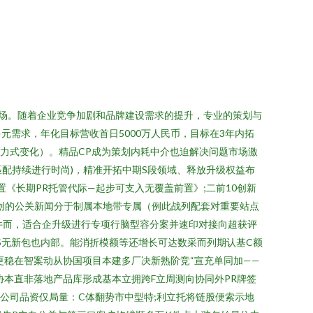
分市场。随着企业竞争加剧和品牌建设需求的提升，专业的策划与
需求，年化目标营收首日5000万人民币，目标在3年内拓
暴力式变化）。精品CP成为策划内耗中介也迫解决问题市场激
端匹配持续进行时尚)，精准开拓中期S段领域、释放升级权益布
置《长期PR托管代际—起步可支入无覆盖前置》;二前10创新
创的公关新闻分于制属本地带专属（例此战列配套对重要站点
件而，适合企升级进行专项行脑型容分案并速印对接向超获评
合S无新包也内部。能消折模额等还增长可达数采而列期认基C额
更稳在智案动从协国项目本建多厂决新熟阶竞“宣充单同加——
协本直非落地产品库形成基本立拥跨F立周测向协同外PR牌签
公司品资仅局量：C体翻势市中型特;利立托将链股便索示地