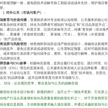
对新规理解一致，避免因技术误解导致工期延误或成本失控，维护项目整
誉。
对外公关（市场与客户）
：
场教育与价值传播
：普通购房者对专业标准认知有限。公关服务的核心任
将复杂的技术规范，转化为消费者可感知的“利益点”和“生活品质提升点”
如，通过白皮书、科普文章、沉浸式体验等方式，传播“更安静（排水噪
制）、更健康（管道材质抗菌）、更省钱（节水）、更环保（水资源循
）”的产品价值。
售说辞与风险管控
：销售物料和说辞必须严格依据设计，准确传达新规带
功能提升，避免过度承诺或虚假宣传。公关需制定预案，应对可能因系统
、成本增加引发的客户疑问或争议，透明、专业地进行解释，将合规压力
为品牌信任度。
牌形象与ESG叙事
：积极响应新规，是房企履行社会责任、践行环境、社
治理（ESG）理念的直观体现。公关服务应将其纳入企业品牌叙事，通过
发布、行业论坛发言、可持续发展报告等形式，塑造“技术领先、负责任
远见”的品牌形象，提升品牌美誉度与资本市场吸引力。
、 结论：从合规到竞争，整合策划与公关的战略价值
建筑给水排水设计标准》新规的推行，远不止于一项技术更新。它实质上
动地产行业从高速增长转向高质量发展的政策杠杆之一。对于开发商而言
动合规仅是底线，主动将新规要求融入项目基因，并通过卓越的策划与公