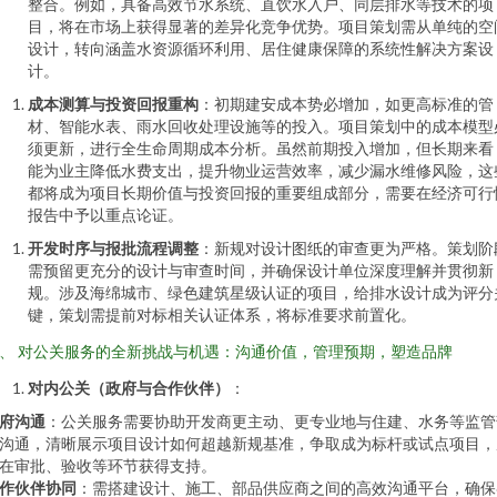
整合。例如，具备高效节水系统、直饮水入户、同层排水等技术的项
目，将在市场上获得显著的差异化竞争优势。项目策划需从单纯的空
设计，转向涵盖水资源循环利用、居住健康保障的系统性解决方案设
计。
成本测算与投资回报重构
：初期建安成本势必增加，如更高标准的管
材、智能水表、雨水回收处理设施等的投入。项目策划中的成本模型
须更新，进行全生命周期成本分析。虽然前期投入增加，但长期来看
能为业主降低水费支出，提升物业运营效率，减少漏水维修风险，这
都将成为项目长期价值与投资回报的重要组成部分，需要在经济可行
报告中予以重点论证。
开发时序与报批流程调整
：新规对设计图纸的审查更为严格。策划阶
需预留更充分的设计与审查时间，并确保设计单位深度理解并贯彻新
规。涉及海绵城市、绿色建筑星级认证的项目，给排水设计成为评分
键，策划需提前对标相关认证体系，将标准要求前置化。
、 对公关服务的全新挑战与机遇：沟通价值，管理预期，塑造品牌
对内公关（政府与合作伙伴）
：
府沟通
：公关服务需要协助开发商更主动、更专业地与住建、水务等监管
沟通，清晰展示项目设计如何超越新规基准，争取成为标杆或试点项目，
在审批、验收等环节获得支持。
作伙伴协同
：需搭建设计、施工、部品供应商之间的高效沟通平台，确保