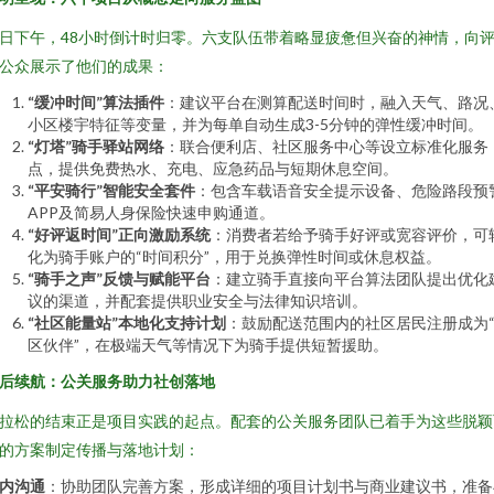
日下午，48小时倒计时归零。六支队伍带着略显疲惫但兴奋的神情，向
公众展示了他们的成果：
“缓冲时间”算法插件
：建议平台在测算配送时间时，融入天气、路况
小区楼宇特征等变量，并为每单自动生成3-5分钟的弹性缓冲时间。
“灯塔”骑手驿站网络
：联合便利店、社区服务中心等设立标准化服务
点，提供免费热水、充电、应急药品与短期休息空间。
“平安骑行”智能安全套件
：包含车载语音安全提示设备、危险路段预
APP及简易人身保险快速申购通道。
“好评返时间”正向激励系统
：消费者若给予骑手好评或宽容评价，可
化为骑手账户的“时间积分”，用于兑换弹性时间或休息权益。
“骑手之声”反馈与赋能平台
：建立骑手直接向平台算法团队提出优化
议的渠道，并配套提供职业安全与法律知识培训。
“社区能量站”本地化支持计划
：鼓励配送范围内的社区居民注册成为
区伙伴”，在极端天气等情况下为骑手提供短暂援助。
后续航：公关服务助力社创落地
拉松的结束正是项目实践的起点。配套的公关服务团队已着手为这些脱颖
的方案制定传播与落地计划：
内沟通
：协助团队完善方案，形成详细的项目计划书与商业建议书，准备