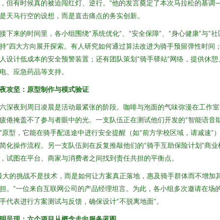
，但有时候真的被迫闯红灯、逆行。”他的发言奠定了本次马拉松的基调
是天马行空的设想，而是直击痛点的务实创新。
接下来的时间里，各小组围绕“系统优化”、“安全保障”、“身心健康”与“社
持”四大方向展开探索。有人研究如何通过算法改进为骑手预留弹性时间
人设计低成本的安全预警装置；还有团队策划“骑手驿站”网络，提供休憩
电、应急药品等支持。
夜攻坚：原型制作与模式验证
六深夜到周日凌晨是活动最紧张的阶段。咖啡与泡面的气味弥漫在工作室
疲倦掩盖不了参与者眼中的光。一支队伍正在测试他们开发的“智能语音
”原型，它能在骑手配送途中进行安全提醒（如“前方学校区域，请减速”
简化操作流程。另一支队伍则在反复推敲他们的“骑手互助保险计划”商业
，试图在平台、商家与消费者之间找到责任共担的平衡点。
最大的挑战不是技术，而是如何让方案真正落地，惠及骑手群体而不增加
担。”一位来自互联网公司的产品经理坦言。为此，各小组多次邀请在场
手代表进行方案测试与反馈，确保设计“不脱离地面”。
明呈现：六个项目从概念走向服务蓝图