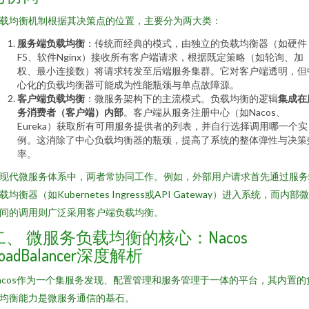
载均衡机制根据其决策点的位置，主要分为两大类：
服务端负载均衡
：传统而经典的模式，由独立的负载均衡器（如硬件
F5、软件Nginx）接收所有客户端请求，根据既定策略（如轮询、加
权、最小连接数）将请求转发至后端服务集群。它对客户端透明，但
心化的负载均衡器可能成为性能瓶颈与单点故障源。
客户端负载均衡
：微服务架构下的主流模式。负载均衡的逻辑
集成在
务消费者（客户端）内部
。客户端从服务注册中心（如Nacos、
Eureka）获取所有可用服务提供者的列表，并自行选择调用哪一个实
例。这消除了中心负载均衡器的瓶颈，提高了系统的整体弹性与决策
率。
现代微服务体系中，两者常协同工作。例如，外部用户请求首先通过服务
载均衡器（如Kubernetes Ingress或API Gateway）进入系统，而内部
间的调用则广泛采用客户端负载均衡。
二、 微服务负载均衡的核心：Nacos
oadBalancer深度解析
acos作为一个集服务发现、配置管理和服务管理于一体的平台，其内置的
均衡能力是微服务通信的基石。