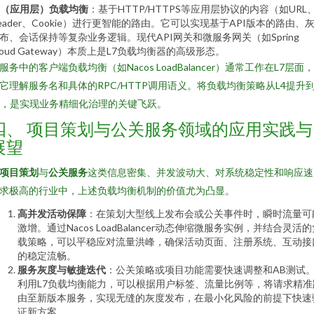
7（应用层）负载均衡
：基于HTTP/HTTPS等应用层协议的内容（如URL
eader、Cookie）进行更智能的路由。它可以实现基于API版本的路由、
布、会话保持等复杂业务逻辑。现代API网关和微服务网关（如Spring
loud Gateway）本质上是L7负载均衡器的高级形态。
服务中的客户端负载均衡（如Nacos LoadBalancer）通常工作在L7层面
它理解服务名和具体的RPC/HTTP调用语义。将负载均衡策略从L4提升
7，是实现业务精细化治理的关键飞跃。
四、 项目策划与公关服务领域的应用实践与
展望
项目策划
与
公关服务
这类信息密集、并发波动大、对系统稳定性和响应速
求极高的行业中，上述负载均衡机制的价值尤为凸显。
高并发活动保障
：在策划大型线上发布会或公关事件时，瞬时流量可
激增。通过Nacos LoadBalancer动态伸缩微服务实例，并结合灵活
载策略，可以平稳应对流量洪峰，确保活动页面、注册系统、互动接
的稳定流畅。
服务灰度与敏捷迭代
：公关策略或项目功能需要快速调整和AB测试
利用L7负载均衡能力，可以根据用户标签、流量比例等，将请求精准
由至新版本服务，实现无缝的灰度发布，在最小化风险的前提下快速
证新方案。