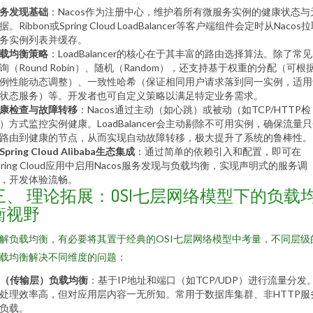
务发现基础
：Nacos作为注册中心，维护着所有微服务实例的健康状态与
据。Ribbon或Spring Cloud LoadBalancer等客户端组件会定时从Nacos
务实例列表并缓存。
载均衡策略
：LoadBalancer的核心在于其丰富的路由选择算法。除了常
询（Round Robin）、随机（Random），还支持基于权重的分配（可根
例性能动态调整）、一致性哈希（保证相同用户请求落到同一实例，适用
状态服务）等。开发者也可自定义策略以满足特定业务需求。
康检查与故障转移
：Nacos通过主动（如心跳）或被动（如TCP/HTTP检
）方式监控实例健康。LoadBalancer会主动剔除不可用实例，确保流量
路由到健康的节点，从而实现自动故障转移，极大提升了系统的鲁棒性。
Spring Cloud Alibaba生态集成
：通过简单的依赖引入和配置，即可在
pring Cloud应用中启用Nacos服务发现与负载均衡，实现声明式的服务调
，开发体验流畅。
三、 理论拓展：OSI七层网络模型下的负载
衡视野
解负载均衡，有必要将其置于经典的OSI七层网络模型中考量，不同层级
载均衡解决不同维度的问题：
4（传输层）负载均衡
：基于IP地址和端口（如TCP/UDP）进行流量分发
处理效率高，但对应用层内容一无所知。常用于数据库集群、非HTTP服
负载。